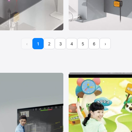
案例 07
‹
1
2
3
4
5
6
›
工件/焊枪高度定位
加压工序钢板品种与双张检
/位移测量
机械制造
尺寸测量/各种识别
汽车制造/机械