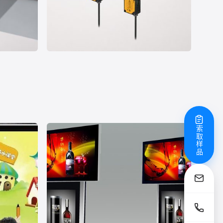
案例 08
测
建材板在线厚度与宽度测量
制造
尺寸测量
其他
索取样品