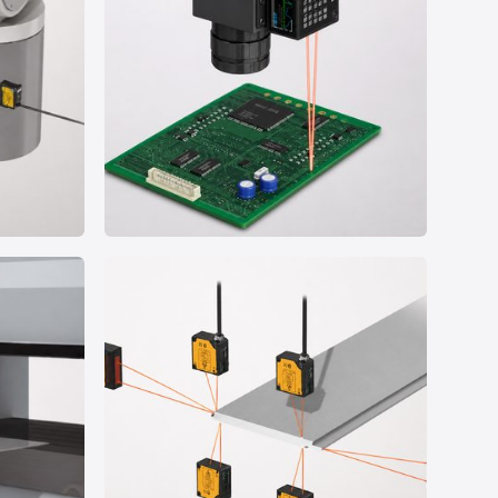
案例 04
视觉系统探头 Z 轴高度定位
尺寸测量/位移测量
3C电子