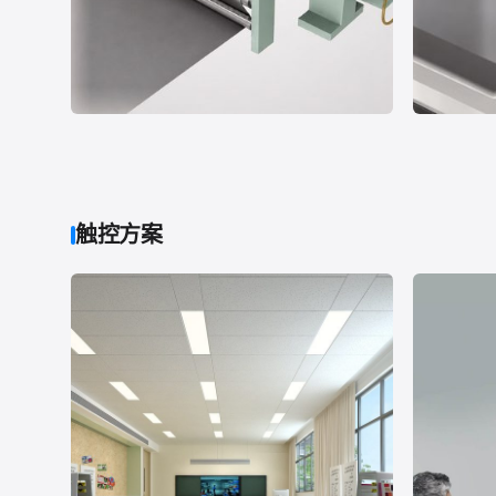
案例 05
案例 06
薄膜卷取滚动夹头位置检测
切断机
位移测量
机械制造
尺寸测量
触控方案